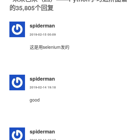
的35,805个回复
spiderman
2019-02-15 00:09
这是用selenium发的
spiderman
2019-02-14 19:18
good
spiderman