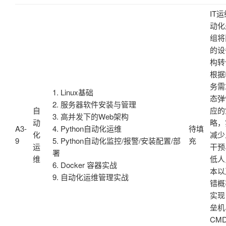
IT
动化
组将
的设
构转
根据
务需
1. Linux基础
态弹
2. 服务器软件安装与管理
自
应的
3. 高并发下的Web架构
动
略，
A3-
4. Python自动化运维
待填
化
减少
9
5. Python自动化监控/报警/安装配置/部
充
运
干预
署
维
低人
6. Docker 容器实战
本以
9. 自动化运维管理实战
错概
实现
垒机
CM