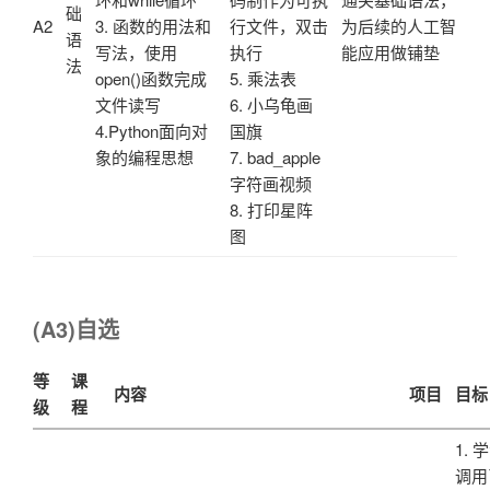
础
A2
3. 函数的用法和
行文件，双击
为后续的人工智
语
写法，使用
执行
能应用做铺垫
法
open()函数完成
5. 乘法表
文件读写
6. 小乌龟画
4.Python面向对
国旗
象的编程思想
7. bad_apple
字符画视频
8. 打印星阵
图
(A3)自选
等
课
内容
项目
目标
级
程
1. 
调用