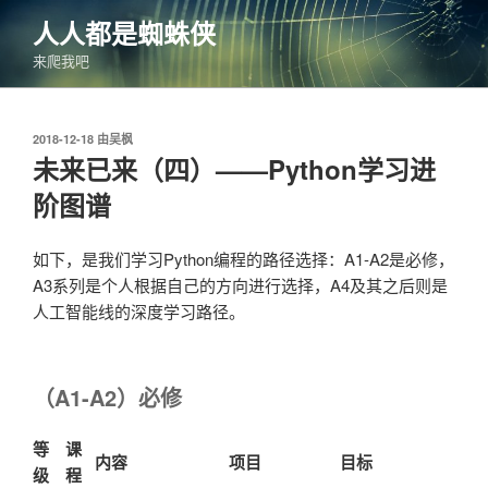
跳
人人都是蜘蛛侠
至
来爬我吧
内
容
发
2018-12-18
由
吴枫
布
未来已来（四）——Python学习进
于
阶图谱
如下，是我们学习Python编程的路径选择：A1-A2是必修，
A3系列是个人根据自己的方向进行选择，A4及其之后则是
人工智能线的深度学习路径。
（A1-A2）必修
等
课
内容
项目
目标
级
程