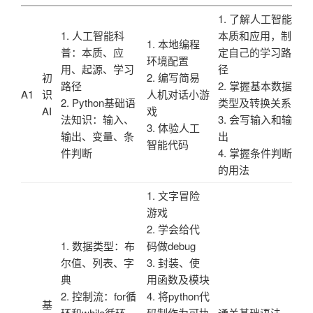
1. 了解人工智能
1. 人工智能科
本质和应用，制
1. 本地编程
普：本质、应
定自己的学习路
环境配置
用、起源、学习
径
初
2. 编写简易
路径
2. 掌握基本数据
A1
识
人机对话小游
2. Python基础语
类型及转换关系
AI
戏
法知识：输入、
3. 会写输入和输
3. 体验人工
输出、变量、条
出
智能代码
件判断
4. 掌握条件判断
的用法
1. 文字冒险
游戏
2. 学会给代
1. 数据类型：布
码做debug
尔值、列表、字
3. 封装、使
典
用函数及模块
2. 控制流：for循
4. 将python代
基
环和while循环
码制作为可执
通关基础语法，