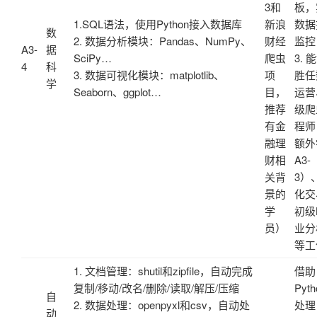
3和
板，
1.SQL语法，使用Python接入数据库
新浪
数据
数
2. 数据分析模块：Pandas、NumPy、
财经
监控
A3-
据
SciPy…
爬虫
3. 
4
科
3. 数据可视化模块：matplotlib、
项
胜任
学
Seaborn、ggplot…
目，
运营
推荐
级爬
有金
程师
融理
额外
财相
A3-
关背
3）
景的
化交
学
初级
员）
业分
等工
1. 文档管理：shutil和zipfile，自动完成
借助
复制/移动/改名/删除/读取/解压/压缩
Pyth
自
2. 数据处理：openpyxl和csv，自动处
处理
动