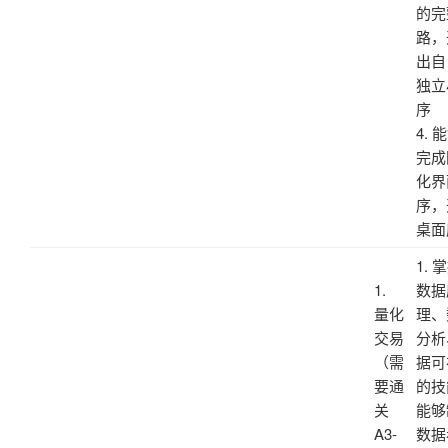
的完
路，
出自
独立
序
4. 
完成
化界
序，
桌面
1. 
1.
数据
量化
理、
交易
分析
（需
据可
要通
的技
关
能够
A3-
数据