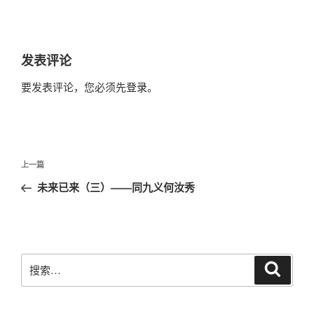
篇
篇
导
航
发表评论
要发表评论，您必须先
登录
。
文
上
上一篇
章
一
未来已来（三）——同九义何汝秀
导
篇
航
文
章
搜
搜
索
索：