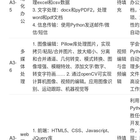
A3-
理excel和csv数据
待填
办公
化
5
3. 文字处理：docx和pyPDF2，处理
充
档，
办
word和pdf文档
琐、
公
4. 信息传输：使用Python发送邮件/微
性的
信/短信
自动
1. 图像编辑：Pillow库处理图片，实现
学会
多
拷贝/粘贴/合并图片、放大缩小、分离
视频
Pyth
媒
和合并通道、几何转变、模式转换、图
编辑
自动
A3-
体
像增强、模糊特效、添加文字/数字、
与音
理多
6
处
转变字符画…… 2. 通过openCV可实现
频编
文件
理
计算机图像、视频的编辑。应用图像识
辑
高设
别、运动跟踪、机器视觉等
工作
利用
Pyth
胜任
开发
1. 前端：HTML5、CSS、Javascript、
作，
web
A3-
JQuery库
待填
现：