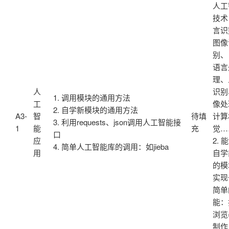
人工
技术
言识
图像
别、
语言
理、
人
识别
1. 调用模块的通用方法
工
像处
2. 自学新模块的通用方法
A3-
智
待填
计算
3. 利用requests、json调用人工智能接
1
能
充
觉…
口
应
2. 
4. 简单人工智能库的调用：如jieba
用
自学
的模
实现
简单
能：
浏览
制作