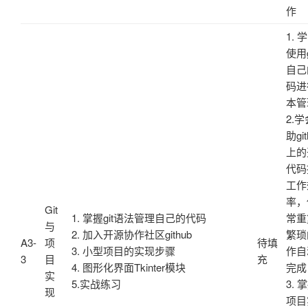
作
1. 
使用g
自己
码进
本管
2.
助git
上的
代码
工作
率，
Git
1. 掌握git语法管理自己的代码
常重
与
2. 加入开源协作社区github
繁琐
A3-
项
待填
3. 小型项目的实现步骤
作自
3
目
充
4. 图形化界面Tkinter模块
完成
实
5.实战练习
3. 
现
项目