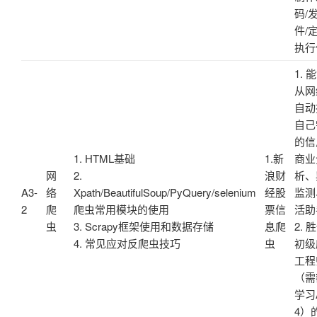
码/
件/
执行
1. 
从网
自动
自己
的信
1. HTML基础
1.新
商业
网
2.
浪财
析、
A3-
络
Xpath/BeautifulSoup/PyQuery/selenium
经股
监测
2
爬
爬虫常用模块的使用
票信
活助
虫
3. Scrapy框架使用和数据存储
息爬
2. 
4. 常见应对反爬虫技巧
虫
初级
工程
（需
学习A
4）