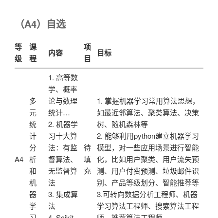
（A4）自选
等
课
项
内容
目标
级
程
目
1. 高等数
学、概率
多
论与数理
1. 掌握机器学习常用算法思想，
元
统计…
如最近邻算法、聚类算法、决策
统
2. 机器学
树、随机森林等
计
习十大算
2. 能够利用python建立机器学习
分
法：有监
待
模型，对一些应用场景进行智能
A4
析
督算法、
填
化，比如用户聚类、用户流失预
和
无监督算
充
测、用户付费预测、垃圾邮件识
机
法
别、产品等级划分、智能推荐等
器
3. 集成算
3.可转向数据分析工程师、机器
学
法
学习算法工程师、搜索算法工程
习
4. Scikit-
师、推荐算法工程师