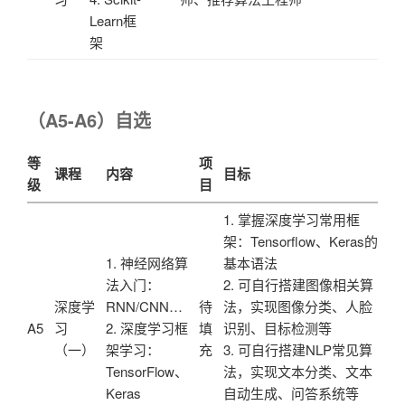
Learn框
架
（A5-A6）自选
等
项
课程
内容
目标
级
目
1. 掌握深度学习常用框
架：Tensorflow、Keras的
1. 神经网络算
基本语法
法入门：
2. 可自行搭建图像相关算
深度学
RNN/CNN…
待
法，实现图像分类、人脸
A5
习
2. 深度学习框
填
识别、目标检测等
（一）
架学习：
充
3. 可自行搭建NLP常见算
TensorFlow、
法，实现文本分类、文本
Keras
自动生成、问答系统等