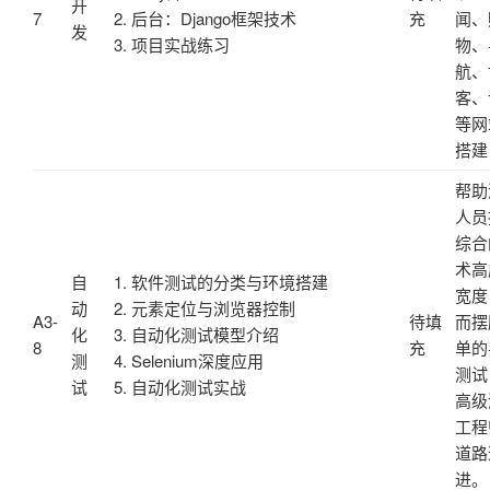
开
7
2. 后台：Django框架技术
充
闻、
发
3. 项目实战练习
物、
航、
客、
等网
搭建
帮助
人员
综合
术高
自
1. 软件测试的分类与环境搭建
宽度
动
2. 元素定位与浏览器控制
A3-
待填
而摆
化
3. 自动化测试模型介绍
8
充
单的
测
4. Selenium深度应用
测试
试
5. 自动化测试实战
高级
工程
道路
进。