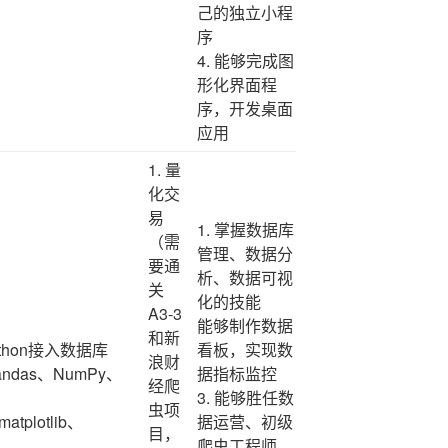
己的独立小程
序
4. 能够完成图
形化界面程
序，开发桌面
应用
1. 量
化交
易
1. 掌握数据库
（需
管理、数据分
要通
析、数据可视
关
化的技能
A3-3
能够制作数据
和新
thon接入数据库
看板，实现数
浪财
ndas、NumPy、
据指标监控
经爬
3. 能够胜任数
虫项
plotlib、
据运营、初级
目，
爬虫工程师