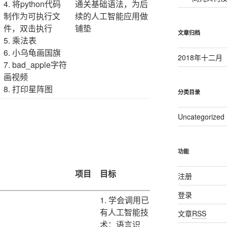
4. 将python代码
通关基础语法，为后
制作为可执行文
续的人工智能应用做
件，双击执行
铺垫
文章归档
5. 乘法表
6. 小乌龟画国旗
2018年十二月
7. bad_apple字符
画视频
8. 打印星阵图
分类目录
Uncategorized
功能
项目
目标
注册
登录
1. 学会调用已
有人工智能技
文章
RSS
术：语言识