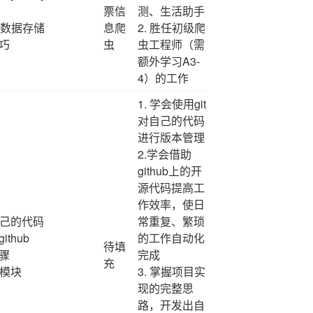
票信
测、生活助手
用和数据存储
息爬
2. 胜任初级爬
技巧
虫
虫工程师（需
额外学习A3-
4）的工作
1. 学会使用git
对自己的代码
进行版本管理
2.学会借助
github上的开
源代码提高工
作效率，使日
理自己的代码
常重复、繁琐
thub
的工作自动化
待填
步骤
完成
充
r模块
3. 掌握项目实
现的完整思
路，开发出自