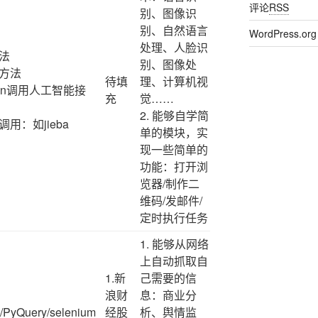
评论
RSS
别、图像识
别、自然语言
WordPress.org
处理、人脸识
方法
别、图像处
用方法
待填
理、计算机视
、json调用人工智能接
充
觉……
2. 能够自学简
用：如jieba
单的模块，实
现一些简单的
功能：打开浏
览器/制作二
维码/发邮件/
定时执行任务
1. 能够从网络
上自动抓取自
1.新
己需要的信
浪财
息：商业分
p/PyQuery/selenium
经股
析、舆情监