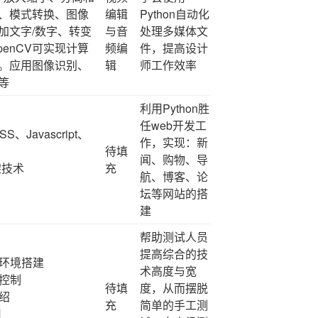
、模式转换、图像
编辑
Python自动化
加文字/数字、转变
与音
处理多媒体文
openCV可实现计算
频编
件，提高设计
。应用图像识别、
辑
师工作效率
等
利用Python胜
任web开发工
S、Javascript、
作，实现：新
待填
闻、购物、导
框架技术
充
航、博客、论
坛等网站的搭
建
帮助测试人员
提高综合的技
与环境搭建
术高度与宽
器控制
待填
度，从而摆脱
介绍
充
简单的手工测
用