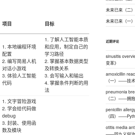
未来已来（二）
未来已来（一
项目
目标
1. 了解人工智能本质
近期评论
1. 本地编程环境
和应用，制定自己的
配置
学习路径
sinusitis overv
2. 编写简易人机
2. 掌握基本数据类型
变革
》
对话小游戏
及转换关系
amoxicillin re
3. 体验人工智能
3. 会写输入和输出
（一）——技
代码
4. 掌握条件判断的用
法
pneumonia breat
（二）——拥抱
1. 文字冒险游戏
2. 学会给代码做
penicillin alle
debug
（四）——Pyt
3. 封装、使用函
otitis media ant
数及模块
——同九义何