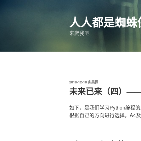
跳
至
人人都是蜘蛛
内
容
来爬我吧
发
2018-12-18
由
吴枫
布
未来已来（四）——P
于
如下，是我们学习Python编程
根据自己的方向进行选择，A4