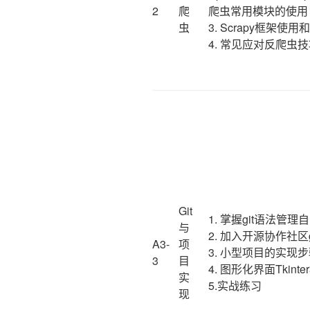
2
爬
爬虫常用模块的使用
虫
3. Scrapy框架使
4. 常见应对反爬虫
Git
1. 掌握git语法管
与
2. 加入开源协作社区gi
A3-
项
3. 小型项目的实现
3
目
4. 图形化界面Tkinte
实
5.实战练习
现