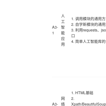
人
1. 调用模块的通用
工
2. 自学新模块的通
A3-
智
3. 利用requests
1
能
口
应
4. 简单人工智能库的调
用
1. HTML基础
网
2.
A3-
络
Xpath/BeautifulSou