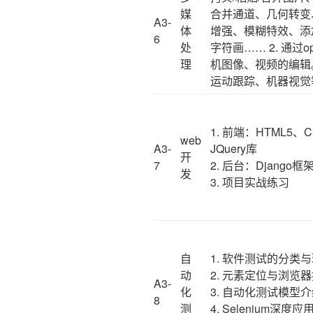
媒
合并通道、几何转变
A3-
体
增强、模糊特效、添
6
处
字符画…… 2. 通过
理
机图像、视频的编辑
运动跟踪、机器视觉
1. 前端：HTML5、CS
web
A3-
JQuery库
开
7
2. 后台：Django
发
3. 项目实战练习
自
1. 软件测试的分类
动
2. 元素定位与浏览
A3-
化
3. 自动化测试模型
8
测
4. Selenium深度应