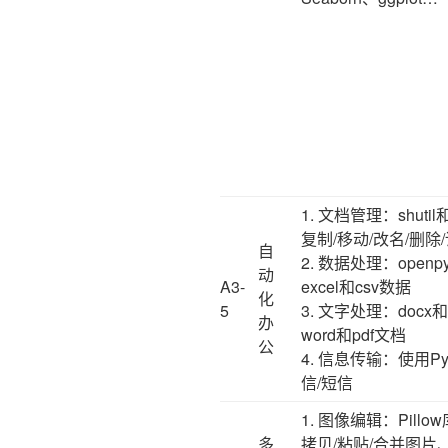
1. 文档管理：shutil
复制/移动/改名/删除
自
2. 数据处理：open
动
A3-
excel和csv数据
化
5
3. 文字处理：docx
办
word和pdf文档
公
4. 信息传输：使用Py
信/短信
1. 图像编辑：Pil
多
拷贝/粘贴/合并图