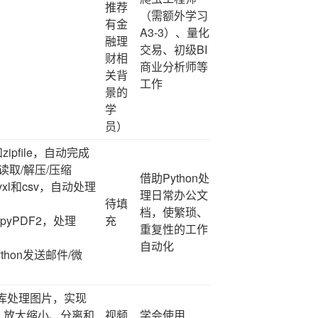
推荐
（需额外学习
有金
A3-3）、量化
融理
交易、初级BI
财相
商业分析师等
关背
工作
景的
学
员）
和zipfile，自动完成
/读取/解压/压缩
借助Python处
pyxl和csv，自动处理
理日常办公文
待填
档，使繁琐、
和pyPDF2，处理
充
重复性的工作
自动化
thon发送邮件/微
low库处理图片，实现
片、放大缩小、分离和
视频
学会使用