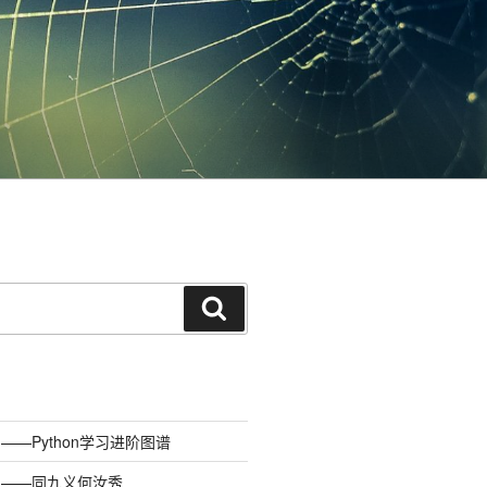
搜
索
—Python学习进阶图谱
）——同九义何汝秀