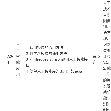
人工
技术
言识
图像
别、
语言
理、
人
识别
1. 调用模块的通用方法
工
像处
2. 自学新模块的通用方法
A3-
智
待填
计算
3. 利用requests、json调用人工智能接
1
能
充
觉…
口
应
2. 
4. 简单人工智能库的调用：如jieba
用
自学
的模
实现
简单
能：
浏览
制作