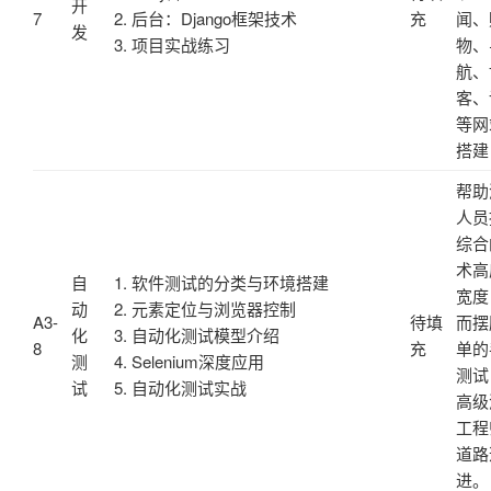
开
7
2. 后台：Django框架技术
充
闻、
发
3. 项目实战练习
物、
航、
客、
等网
搭建
帮助
人员
综合
术高
自
1. 软件测试的分类与环境搭建
宽度
动
2. 元素定位与浏览器控制
A3-
待填
而摆
化
3. 自动化测试模型介绍
8
充
单的
测
4. Selenium深度应用
测试
试
5. 自动化测试实战
高级
工程
道路
进。