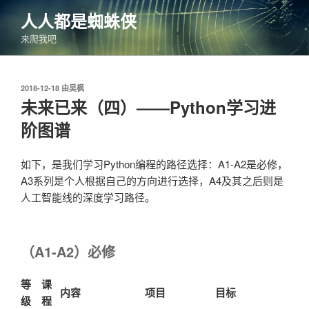
跳
人人都是蜘蛛侠
至
来爬我吧
内
容
发
2018-12-18
由
吴枫
布
未来已来（四）——Python学习进
于
阶图谱
如下，是我们学习Python编程的路径选择：A1-A2是必修，
A3系列是个人根据自己的方向进行选择，A4及其之后则是
人工智能线的深度学习路径。
（A1-A2）必修
等
课
内容
项目
目标
级
程