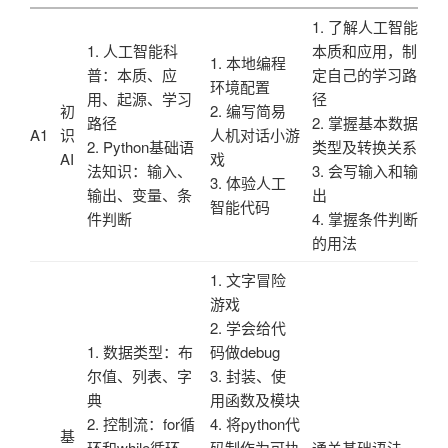
1. 了解人工智能
1. 人工智能科
本质和应用，制
1. 本地编程
普：本质、应
定自己的学习路
环境配置
用、起源、学习
径
初
2. 编写简易
路径
2. 掌握基本数据
A1
识
人机对话小游
2. Python基础语
类型及转换关系
AI
戏
法知识：输入、
3. 会写输入和输
3. 体验人工
输出、变量、条
出
智能代码
件判断
4. 掌握条件判断
的用法
1. 文字冒险
游戏
2. 学会给代
1. 数据类型：布
码做debug
尔值、列表、字
3. 封装、使
典
用函数及模块
2. 控制流：for循
4. 将python代
基
环和while循环
码制作为可执
通关基础语法，