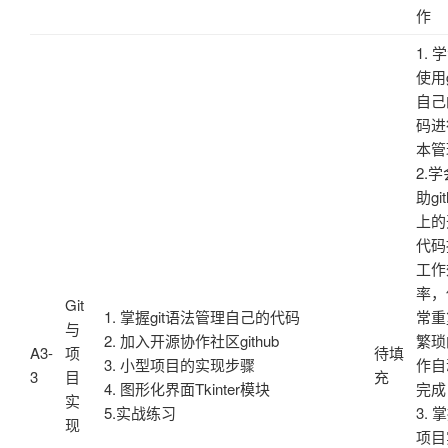
作
1. 
使用g
自己
码进
本管
2.
助git
上的
代码
工作
率，
Git
1. 掌握git语法管理自己的代码
常重
与
2. 加入开源协作社区github
繁琐
A3-
项
待填
3. 小型项目的实现步骤
作自
3
目
充
4. 图形化界面Tkinter模块
完成
实
5.实战练习
3. 
现
项目