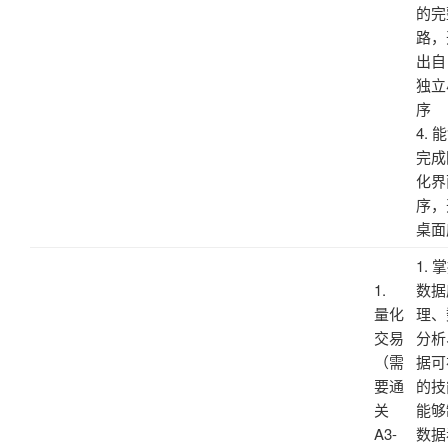
的完
路，
出自
独立
序
4. 
完成
化界
序，
桌面
1. 
1.
数据
量化
理、
交易
分析
（需
据可
要通
的技
关
能够
A3-
数据