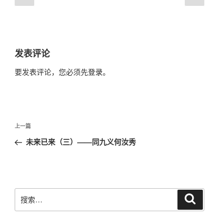
一
一
论
篇
篇
导
航
发表评论
要发表评论，您必须先
登录
。
文
上
上一篇
章
一
未来已来（三）——同九义何汝秀
导
篇
航
文
章
搜
搜
索
索：