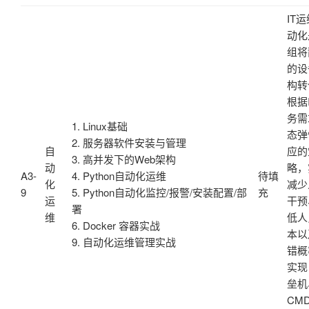
IT
动化
组将
的设
构转
根据
务需
1. Linux基础
态弹
2. 服务器软件安装与管理
自
应的
3. 高并发下的Web架构
动
略，
A3-
4. Python自动化运维
待填
化
减少
9
5. Python自动化监控/报警/安装配置/部
充
运
干预
署
维
低人
6. Docker 容器实战
本以
9. 自动化运维管理实战
错概
实现
垒机
CM