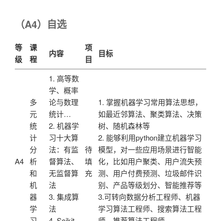
（A4）自选
等
课
项
内容
目标
级
程
目
1. 高等数
学、概率
多
论与数理
1. 掌握机器学习常用算法思想，
元
统计…
如最近邻算法、聚类算法、决策
统
2. 机器学
树、随机森林等
计
习十大算
2. 能够利用python建立机器学习
分
法：有监
待
模型，对一些应用场景进行智能
A4
析
督算法、
填
化，比如用户聚类、用户流失预
和
无监督算
充
测、用户付费预测、垃圾邮件识
机
法
别、产品等级划分、智能推荐等
器
3. 集成算
3.可转向数据分析工程师、机器
学
法
学习算法工程师、搜索算法工程
习
4. Scikit-
师、推荐算法工程师