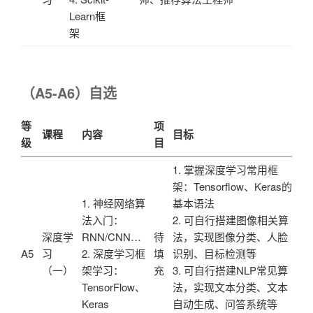
Learn框
架
（A5-A6）自选
等
项
课程
内容
目标
级
目
1. 掌握深度学习常用框
架：Tensorflow、Keras的
1. 神经网络算
基本语法
法入门：
2. 可自行搭建图像相关算
深度学
RNN/CNN…
待
法，实现图像分类、人脸
A5
习
2. 深度学习框
填
识别、目标检测等
（一）
架学习：
充
3. 可自行搭建NLP常见算
TensorFlow、
法，实现文本分类、文本
Keras
自动生成、问答系统等