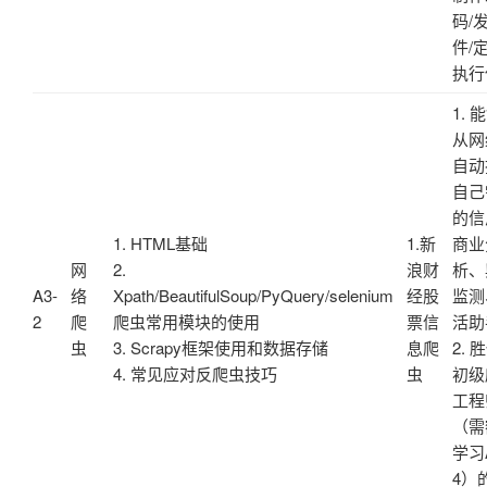
码/
件/
执行
1. 
从网
自动
自己
的信
1. HTML基础
1.新
商业
网
2.
浪财
析、
A3-
络
Xpath/BeautifulSoup/PyQuery/selenium
经股
监测
2
爬
爬虫常用模块的使用
票信
活助
虫
3. Scrapy框架使用和数据存储
息爬
2. 
4. 常见应对反爬虫技巧
虫
初级
工程
（需
学习A
4）