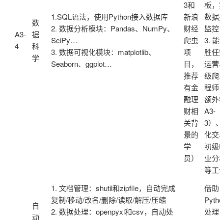
3和
板，
1.SQL语法，使用Python接入数据库
新浪
数据
数
2. 数据分析模块：Pandas、NumPy、
财经
监控
A3-
据
SciPy…
爬虫
3. 
4
科
3. 数据可视化模块：matplotlib、
项
胜任
学
Seaborn、ggplot…
目，
运营
推荐
级爬
有金
程师
融理
额外
财相
A3-
关背
3）
景的
化交
学
初级
员）
业分
等工
1. 文档管理：shutil和zipfile，自动完成
借助
复制/移动/改名/删除/读取/解压/压缩
Pyth
自
2. 数据处理：openpyxl和csv，自动处
处理
动