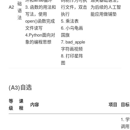
础
A2
3. 函数的用法和
行文件，双击
为后续的人工智
语
写法，使用
执行
能应用做铺垫
法
open()函数完成
5. 乘法表
文件读写
6. 小乌龟画
4.Python面向对
国旗
象的编程思想
7. bad_apple
字符画视频
8. 打印星阵
图
(A3)自选
等
课
内容
项目
目标
级
程
1. 
调用