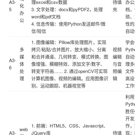
A3-
理excel和csv数据
待填
办公
化
5
3. 文字处理：docx和pyPDF2，处理
充
档，
办
word和pdf文档
琐、
公
4. 信息传输：使用Python发送邮件/微
性的
信/短信
自动
1. 图像编辑：Pillow库处理图片，实现
学会
多
拷贝/粘贴/合并图片、放大缩小、分离
视频
Pyth
媒
和合并通道、几何转变、模式转换、图
编辑
自动
A3-
体
像增强、模糊特效、添加文字/数字、
与音
理多
6
处
转变字符画…… 2. 通过openCV可实现
频编
文件
理
计算机图像、视频的编辑。应用图像识
辑
高设
别、运动跟踪、机器视觉等
工作
利用
Pyth
胜任
开发
1. 前端：HTML5、CSS、Javascript、
作，
web
A3-
JQuery库
待填
现：