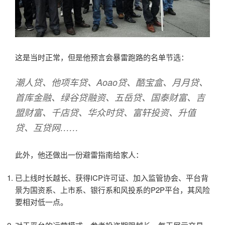
这是当时正常，但是他预言会暴雷跑路的名单节选：
潮人贷、他项车贷、Aoao贷、酷宝盒、月月贷、
首库金融、绿谷贷融资、五岳贷、国泰财富、吉
盟财富、千店贷、华众时贷、富轩投资、升值
贷、互贷网……
此外，他还做出一份避雷指南给家人：
已上线时长越长、获得ICP许可证、加入监管协会、平台背
景为国资系、上市系、银行系和风投系的P2P平台，其风险
要相对低一点。