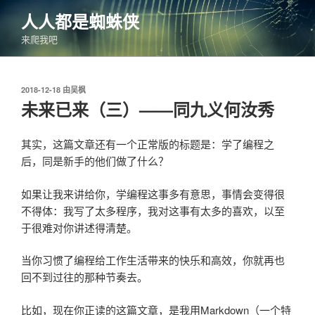
跳
人人都是蜘蛛侠
至
来爬我吧
内
容
发
2018-12-18
由
吴枫
布
未来已来（三）——同九义何汝秀
于
其实，这篇文章还有一个正常版的标题是：学了编程之
后，同是新手的他们做了什么？
如果让我来讲给你，学编程这事多有意思，事情会变得很
不得体：我写了太多程序，我对这事有太多的喜欢，以至
于很难对你讲述得清楚。
当你习惯了编程给工作生活带来的快乐和高效，你就再也
回不到过往的那种节奏去。
比如，现在你正读的这篇文章，是我用Markdown（一个特