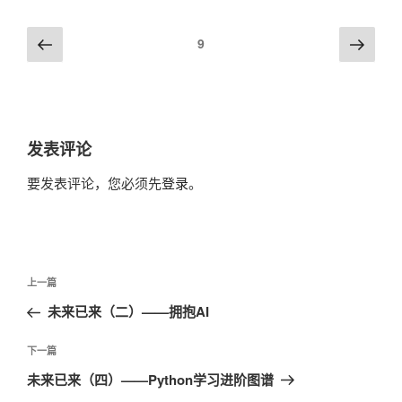
评
上
下
9
一
一
论
篇
篇
导
航
发表评论
要发表评论，您必须先
登录
。
文
上
上一篇
章
一
未来已来（二）——拥抱AI
导
篇
航
文
下
下一篇
章
一
未来已来（四）——Python学习进阶图谱
篇