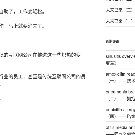
未来已来（二）
自助了，工作变轻松。
未来已来（一
作，马上就要消失了。
近期评论
批的互联网公司在推进这一些炽热的变
sinusitis overv
变革
》
amoxicillin re
行业的员工，甚至是传统互联网公司的员
（一）——技
。
pneumonia breat
。
（二）——拥抱
penicillin alle
（四）——Pyt
otitis media ant
——同九义何