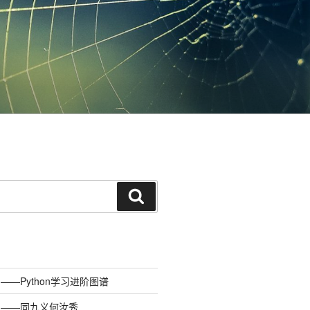
搜
索
—Python学习进阶图谱
）——同九义何汝秀