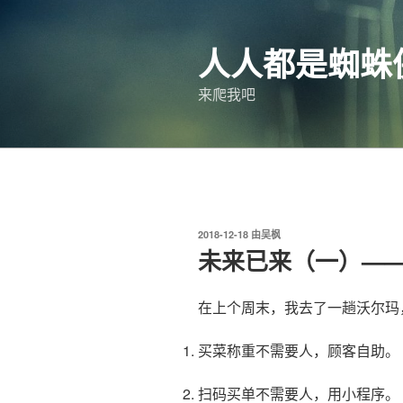
跳
至
人人都是蜘蛛
内
容
来爬我吧
发
2018-12-18
由
吴枫
布
未来已来（一）—
于
在上个周末，我去了一趟沃尔玛
买菜称重不需要人，顾客自助。
扫码买单不需要人，用小程序。