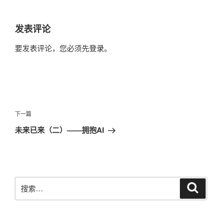
航
发表评论
要发表评论，您必须先
登录
。
文
章
下
下一篇
导
一
未来已来（二）——拥抱AI
航
篇
文
章
搜
搜
索
索：