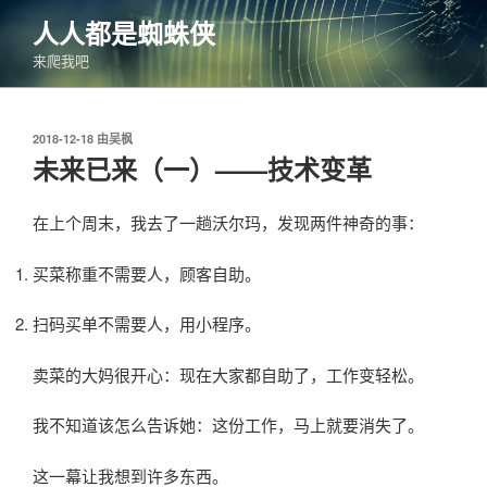
跳
人人都是蜘蛛侠
至
来爬我吧
内
容
发
2018-12-18
由
吴枫
布
未来已来（一）——技术变革
于
在上个周末，我去了一趟沃尔玛，发现两件神奇的事：
买菜称重不需要人，顾客自助。
扫码买单不需要人，用小程序。
卖菜的大妈很开心：现在大家都自助了，工作变轻松。
我不知道该怎么告诉她：这份工作，马上就要消失了。
这一幕让我想到许多东西。